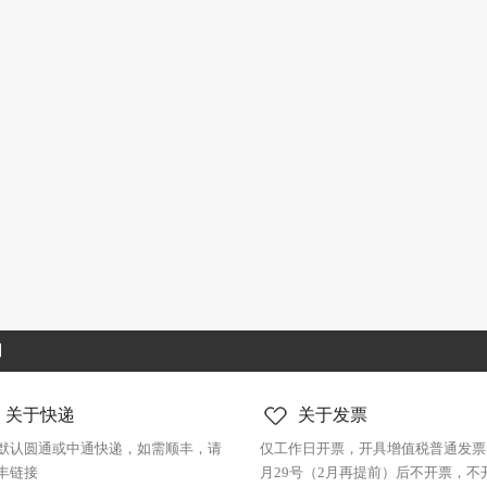
制
关于快递
关于发票
默认圆通或中通快递，如需顺丰，请
仅工作日开票，开具增值税普通发票
丰链接
月29号（2月再提前）后不开票，不