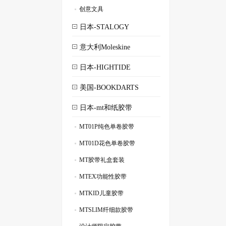
创意文具
.
日本-STALOGY
意大利Moleskine
日本-HIGHTIDE
美国-BOOKDARTS
日本-mt和纸胶带
MT01P纯色单卷胶带
.
MT01D花色单卷胶带
.
MT胶带礼盒套装
.
MTEX功能性胶带
.
MTKID儿童胶带
.
MTSLIM纤细款胶带
.