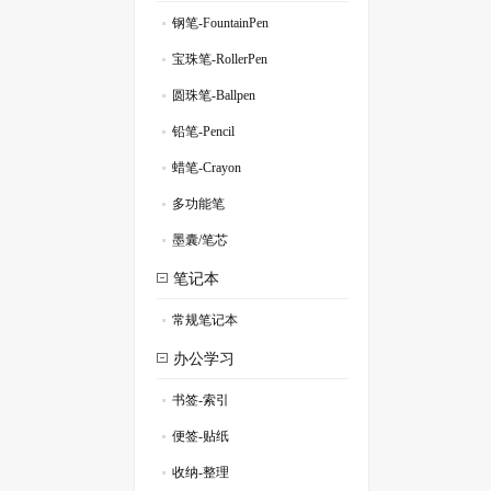
钢笔-FountainPen
.
宝珠笔-RollerPen
.
圆珠笔-Ballpen
.
铅笔-Pencil
.
蜡笔-Crayon
.
多功能笔
.
墨囊/笔芯
.
笔记本
常规笔记本
.
办公学习
书签-索引
.
便签-贴纸
.
收纳-整理
.