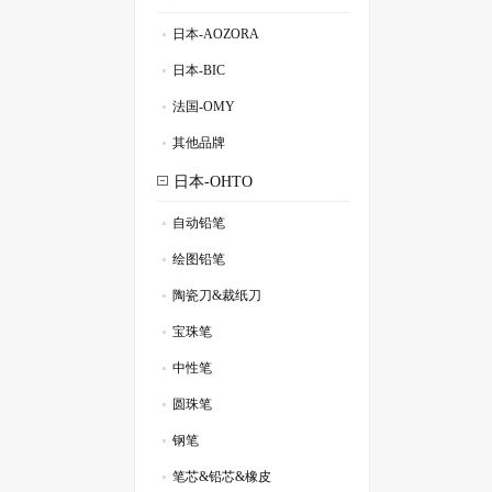
日本-AOZORA
.
日本-BIC
.
法国-OMY
.
其他品牌
.
日本-OHTO
自动铅笔
.
绘图铅笔
.
陶瓷刀&裁纸刀
.
宝珠笔
.
中性笔
.
圆珠笔
.
钢笔
.
笔芯&铅芯&橡皮
.