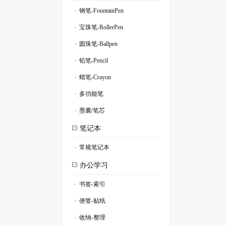
钢笔-FountainPen
.
宝珠笔-RollerPen
.
圆珠笔-Ballpen
.
铅笔-Pencil
.
蜡笔-Crayon
.
多功能笔
.
墨囊/笔芯
.
笔记本
常规笔记本
.
办公学习
书签-索引
.
便签-贴纸
.
收纳-整理
.