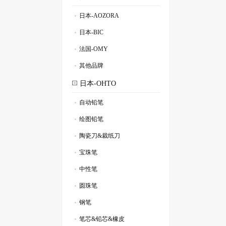
日本-AOZORA
.
日本-BIC
.
法国-OMY
.
其他品牌
.
日本-OHTO
自动铅笔
.
绘图铅笔
.
陶瓷刀&裁纸刀
.
宝珠笔
.
中性笔
.
圆珠笔
.
钢笔
.
笔芯&铅芯&橡皮
.