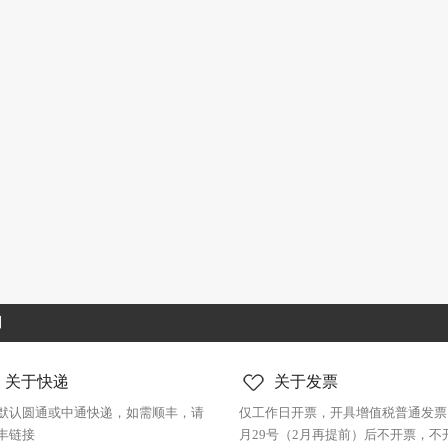
制
关于快递
关于发票
默认圆通或中通快递，如需顺丰，请
仅工作日开票，开具增值税普通发票
丰链接
月29号（2月再提前）后不开票，不