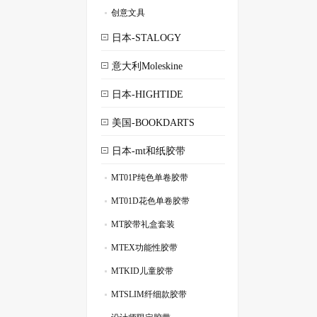
创意文具
.
日本-STALOGY
意大利Moleskine
日本-HIGHTIDE
美国-BOOKDARTS
日本-mt和纸胶带
MT01P纯色单卷胶带
.
MT01D花色单卷胶带
.
MT胶带礼盒套装
.
MTEX功能性胶带
.
MTKID儿童胶带
.
MTSLIM纤细款胶带
.