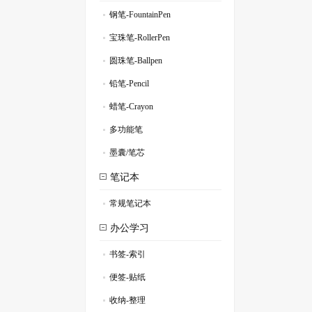
钢笔-FountainPen
.
宝珠笔-RollerPen
.
圆珠笔-Ballpen
.
铅笔-Pencil
.
蜡笔-Crayon
.
多功能笔
.
墨囊/笔芯
.
笔记本
常规笔记本
.
办公学习
书签-索引
.
便签-贴纸
.
收纳-整理
.