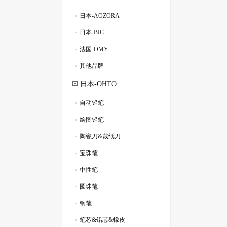
日本-AOZORA
.
日本-BIC
.
法国-OMY
.
其他品牌
.
日本-OHTO
自动铅笔
.
绘图铅笔
.
陶瓷刀&裁纸刀
.
宝珠笔
.
中性笔
.
圆珠笔
.
钢笔
.
笔芯&铅芯&橡皮
.