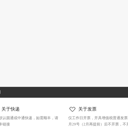
制
关于快递
关于发票
默认圆通或中通快递，如需顺丰，请
仅工作日开票，开具增值税普通发票
丰链接
月29号（2月再提前）后不开票，不