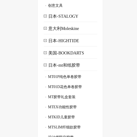
创意文具
.
日本-STALOGY
意大利Moleskine
日本-HIGHTIDE
美国-BOOKDARTS
日本-mt和纸胶带
MT01P纯色单卷胶带
.
MT01D花色单卷胶带
.
MT胶带礼盒套装
.
MTEX功能性胶带
.
MTKID儿童胶带
.
MTSLIM纤细款胶带
.